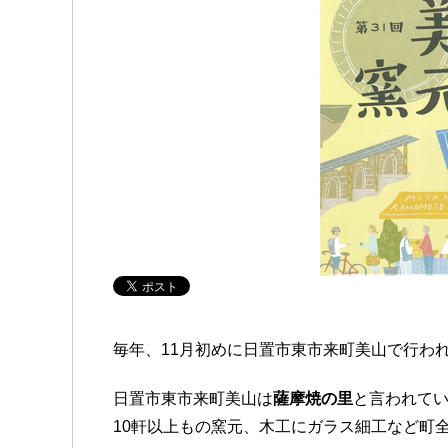
毎年、11月初めに日置市東市来町美山で行わ
日置市東市来町美山は
薩摩焼の里
と言われて
10軒以上もの窯元、木工にガラス細工など町