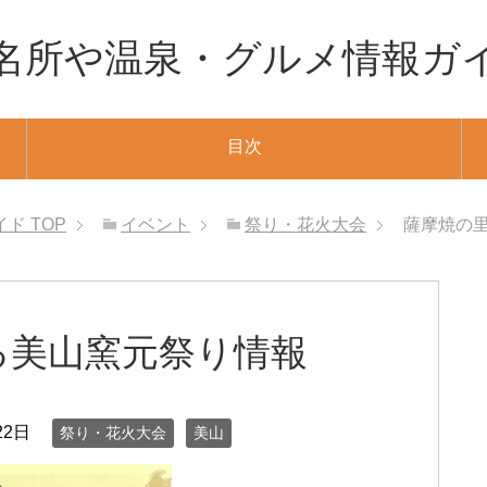
名所や温泉・グルメ情報ガ
目次
イド
TOP
イベント
祭り・花火大会
薩摩焼の
る美山窯元祭り情報
22日
祭り・花火大会
美山