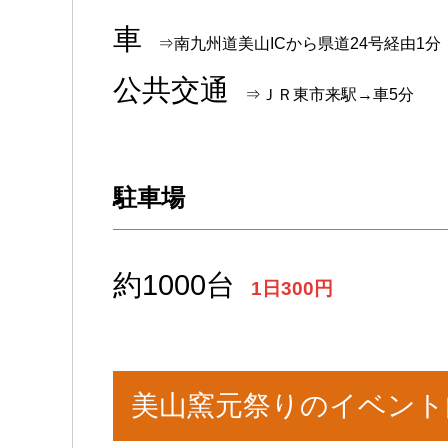
車
⇒南九州道美山ICから県道24号経由1分
公共交通
⇒ＪＲ東市来駅→車5分
駐車場
約1000台
1日300円
美山窯元祭りのイベント