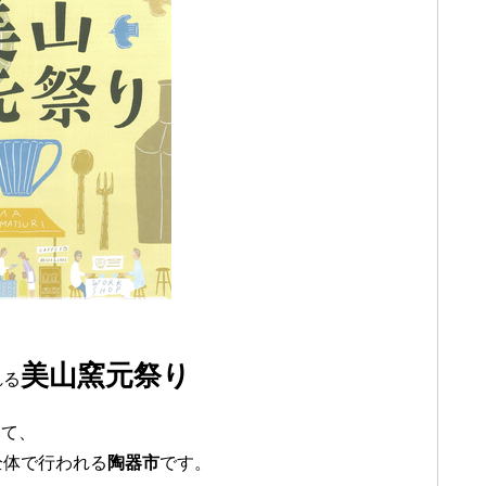
美山窯元祭り
れる
いて、
全体で行われる
陶器市
です。