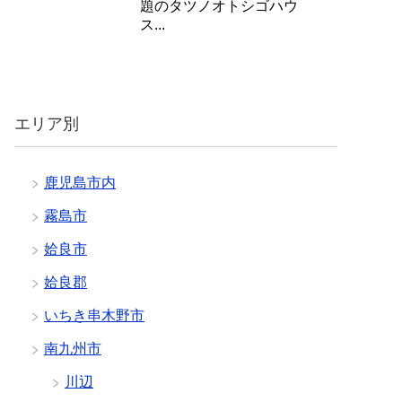
題のタツノオトシゴハウ
ス...
エリア別
鹿児島市内
霧島市
姶良市
姶良郡
いちき串木野市
南九州市
川辺