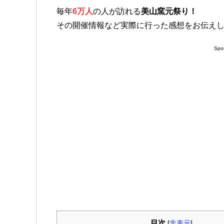
毎年
6万人
の人が訪れる
美山窯元祭り！
その開催情報など実際に行った感想をお伝え
Spons
目次
[
非表示
]