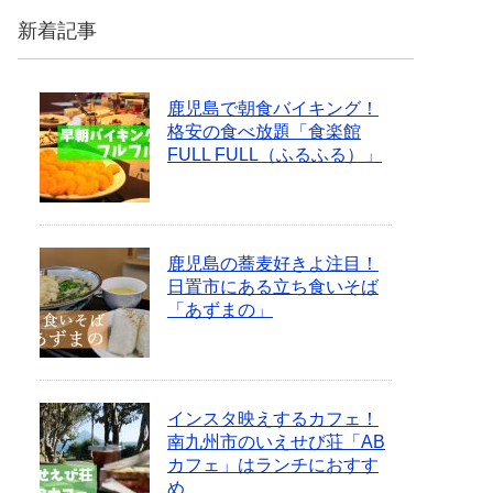
新着記事
鹿児島で朝食バイキング！
格安の食べ放題「食楽館
FULL FULL（ふるふる）」
鹿児島の蕎麦好きよ注目！
日置市にある立ち食いそば
「あずまの」
インスタ映えするカフェ！
南九州市のいえせび荘「AB
カフェ」はランチにおすす
め