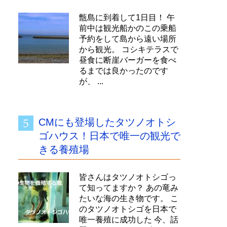
甑島に到着して1日目！ 午
前中は観光船かのこの乗船
予約をして島から遠い場所
から観光。 コシキテラスで
昼食に断崖バーガーを食べ
るまでは良かったのです
が、 ...
CMにも登場したタツノオトシ
ゴハウス！日本で唯一の観光で
きる養殖場
皆さんはタツノオトシゴっ
て知ってますか？ あの竜み
たいな海の生き物です。 こ
のタツノオトシゴを日本で
唯一養殖に成功した 今、話