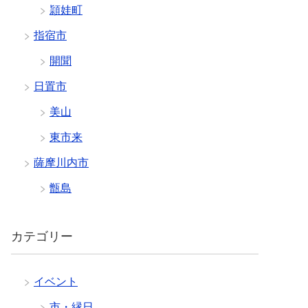
頴娃町
指宿市
開聞
日置市
美山
東市来
薩摩川内市
甑島
カテゴリー
イベント
市・縁日