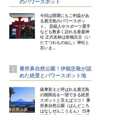
のパワースポット
今回は開運にもご利益があ
る鹿児島のパワースポッ
ト。 芸能人やスポーツ選手
なども数多く訪れる釜蓋神
社 正式名称は射楯兵主（い
たてつわものぬし）神社と
言いま...
番所鼻自然公園！伊能忠敬が認
めた絶景とパワースポット地
薩摩富士と呼ばれる鹿児島
の開聞岳を一望できる絶景
スポットと言えばココ！ 番
所鼻自然公園（ばんどころ
はなしぜんこうえん） 日本