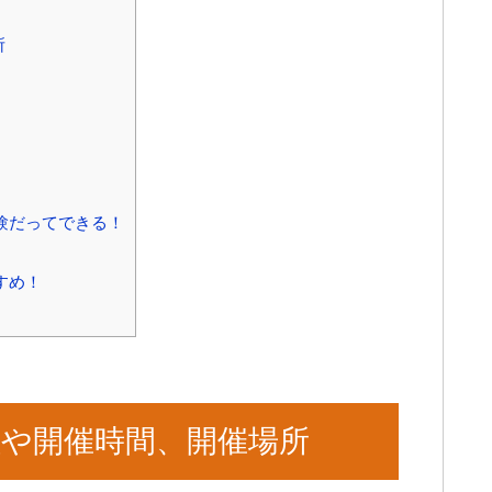
所
験だってできる！
すめ！
程や開催時間、開催場所