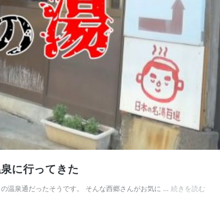
温泉に行ってきた
川
の温泉通だったそうです。 そんな西郷さんがお気に …
続きを読む
内
高
城